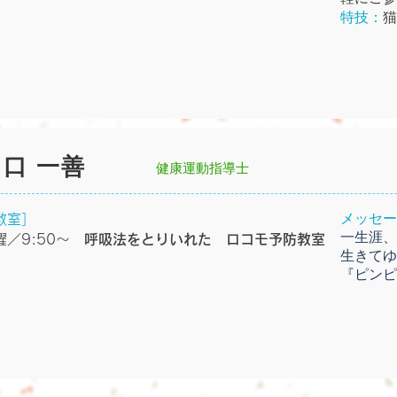
特技：
猫
出口 一善
健康運動指導士
メッセー
教室］
一生涯、
曜／9:50〜
呼吸法をとりいれた ロコモ予防教室
生きてゆ
『ピンピ