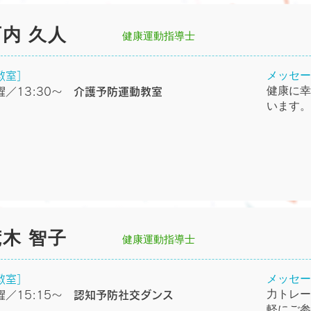
西内 久人
健康運動指導士
メッセー
教室］
健康に幸
曜／13:30〜
介護予防運動教室
います。
荒木 智子
健康運動指導士
メッセー
教室］
力トレー
曜／15:15〜
認知予防社交ダンス
軽にご参