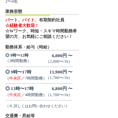
2〜4名
業務形態
パート
、
バイト
、有期契約社員
☆経験者大歓迎！
☆Wワーク、時短・スキマ時間勤務希
望の方、お気軽にご相談ください！
勤務体系・給与（時給）
◎ 9時〜12時
6,000円 〜
（3時間勤務）
（2,000〜/1h）
◎ 9時〜
17時
11,900円 〜
（1,700〜/1h）
（
中央区
／7時間勤務）
◎ 13時〜17時
6,800
円 〜
（
中央区
／4時間勤務）
（1,700〜
/1h）
（※ 詳しくはお問い合わせください）
交通費・昇給等