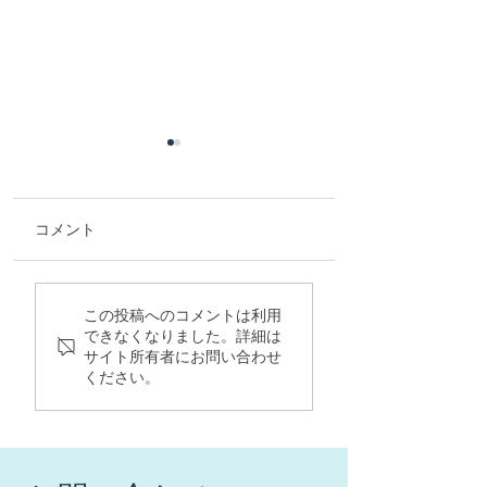
コメント
にこにこルームにて新
熱中症予防や日頃
この投稿へのコメントは利用
しい運動教室がスター
動不足に簡単筋ト
できなくなりました。詳細は
トしました。
ストレッチを始め
サイト所有者にお問い合わせ
ください。
ょう！