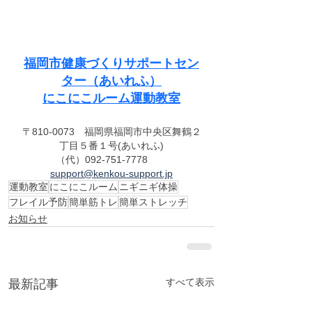
福岡市健康づくりサポートセン
ター
（あいれふ）
にこにこ
ルーム運動教室
〒810-0073　福岡県福岡市中央区舞鶴２
丁目５番１号(あいれふ)
（代）092-751-7778　　
support@kenkou-support.jp
運動教室
にこにこルーム
ニギニギ体操
フレイル予防
簡単筋トレ
簡単ストレッチ
お知らせ
最新記事
すべて表示